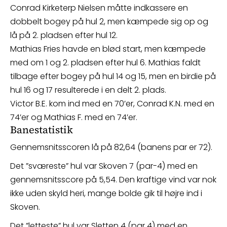
Conrad Kirketerp Nielsen måtte indkassere en
dobbelt bogey på hul 2, men kæmpede sig op og
lå på 2. pladsen efter hul 12.
Mathias Fries havde en blød start, men kæmpede
med om 1 og 2. pladsen efter hul 6. Mathias faldt
tilbage efter bogey på hul 14 og 15, men en birdie på
hul 16 og 17 resulterede i en delt 2. plads.
Victor B.E. kom ind med en 70’er, Conrad K.N. med en
74’er og Mathias F. med en 74’er.
Banestatistik
Gennemsnitsscoren lå på 82,64 (banens par er 72).
Det ”sværeste” hul var Skoven 7 (par-4) med en
gennemsnitsscore på 5,54. Den kraftige vind var nok
ikke uden skyld heri, mange bolde gik til højre ind i
Skoven.
Det ”letteste” hul var Sletten 4 (par 4) med en