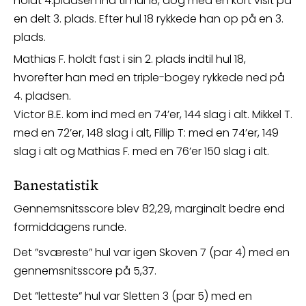
holdt 4.pladsen ind til hul 18, dog med en kort visit på
en delt 3. plads. Efter hul 18 rykkede han op på en 3.
plads.
Mathias F. holdt fast i sin 2. plads indtil hul 18,
hvorefter han med en triple-bogey rykkede ned på
4. pladsen.
Victor B.E. kom ind med en 74’er, 144 slag i alt. Mikkel T.
med en 72’er, 148 slag i alt, Fillip T: med en 74’er, 149
slag i alt og Mathias F. med en 76’er 150 slag i alt.
Banestatistik
Gennemsnitsscore blev 82,29, marginalt bedre end
formiddagens runde.
Det ”sværeste” hul var igen Skoven 7 (par 4) med en
gennemsnitsscore på 5,37.
Det ”letteste” hul var Sletten 3 (par 5) med en