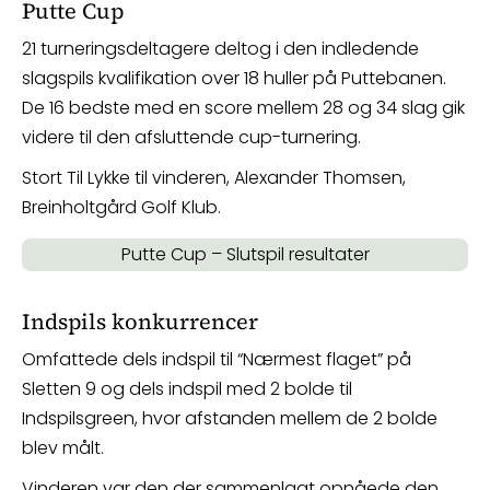
Putte Cup
21 turneringsdeltagere deltog i den indledende
slagspils kvalifikation over 18 huller på Puttebanen.
De 16 bedste med en score mellem 28 og 34 slag gik
videre til den afsluttende cup-turnering.
Stort Til Lykke til vinderen, Alexander Thomsen,
Breinholtgård Golf Klub.
Putte Cup – Slutspil resultater
Indspils konkurrencer
Omfattede dels indspil til “Nærmest flaget” på
Sletten 9 og dels indspil med 2 bolde til
Indspilsgreen, hvor afstanden mellem de 2 bolde
blev målt.
Vinderen var den der sammenlagt opnåede den