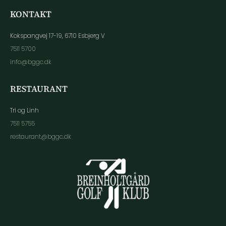
KONTAKT
Kokspangvej 17-19, 6710 Esbjerg V
7511 5700
info@bggc.dk
RESTAURANT
Tri og Linh
7511 5755
restaurant@bggc.dk