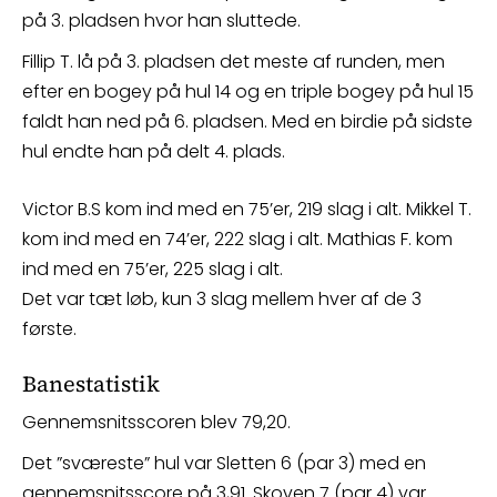
på 3. pladsen hvor han sluttede.
Fillip T. lå på 3. pladsen det meste af runden, men
efter en bogey på hul 14 og en triple bogey på hul 15
faldt han ned på 6. pladsen. Med en birdie på sidste
hul endte han på delt 4. plads.
Victor B.S kom ind med en 75’er, 219 slag i alt. Mikkel T.
kom ind med en 74’er, 222 slag i alt. Mathias F. kom
ind med en 75’er, 225 slag i alt.
Det var tæt løb, kun 3 slag mellem hver af de 3
første.
Banestatistik
Gennemsnitsscoren blev 79,20.
Det ”sværeste” hul var Sletten 6 (par 3) med en
gennemsnitsscore på 3,91. Skoven 7 (par 4) var