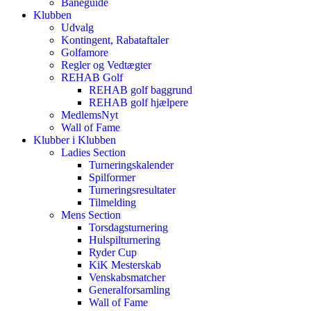
Baneguide
Klubben
Udvalg
Kontingent, Rabataftaler
Golfamore
Regler og Vedtægter
REHAB Golf
REHAB golf baggrund
REHAB golf hjælpere
MedlemsNyt
Wall of Fame
Klubber i Klubben
Ladies Section
Turneringskalender
Spilformer
Turneringsresultater
Tilmelding
Mens Section
Torsdagsturnering
Hulspilturnering
Ryder Cup
KiK Mesterskab
Venskabsmatcher
Generalforsamling
Wall of Fame