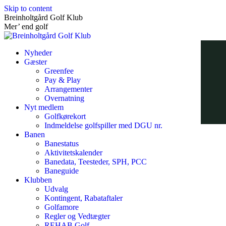
Skip to content
Breinholtgård Golf Klub
Mer’ end golf
Nyheder
Gæster
Greenfee
Pay & Play
Arrangementer
Overnatning
Nyt medlem
Golfkørekort
Indmeldelse golfspiller med DGU nr.
Banen
Banestatus
Aktivitetskalender
Banedata, Teesteder, SPH, PCC
Baneguide
Klubben
Udvalg
Kontingent, Rabataftaler
Golfamore
Regler og Vedtægter
REHAB Golf