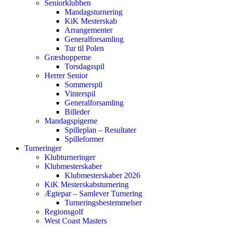
Seniorklubben
Mandagsturnering
KiK Mesterskab
Arrangementer
Generalforsamling
Tur til Polen
Græshopperne
Torsdagsspil
Herrer Senior
Sommerspil
Vinterspil
Generalforsamling
Billeder
Mandagspigerne
Spilleplan – Resultater
Spilleformer
Turneringer
Klubturneringer
Klubmesterskaber
Klubmesterskaber 2026
KiK Mesterskabsturnering
Ægtepar – Samlever Turnering
Turneringsbestemmelser
Regionsgolf
West Coast Masters