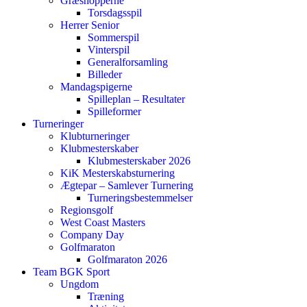
Græshopperne
Torsdagsspil
Herrer Senior
Sommerspil
Vinterspil
Generalforsamling
Billeder
Mandagspigerne
Spilleplan – Resultater
Spilleformer
Turneringer
Klubturneringer
Klubmesterskaber
Klubmesterskaber 2026
KiK Mesterskabsturnering
Ægtepar – Samlever Turnering
Turneringsbestemmelser
Regionsgolf
West Coast Masters
Company Day
Golfmaraton
Golfmaraton 2026
Team BGK Sport
Ungdom
Træning