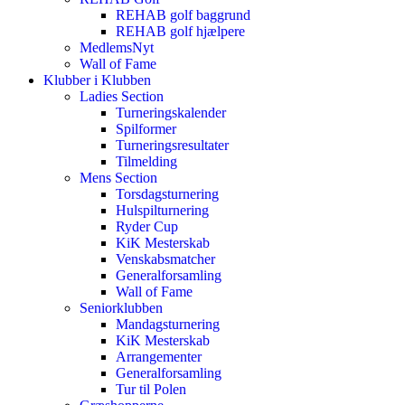
REHAB golf baggrund
REHAB golf hjælpere
MedlemsNyt
Wall of Fame
Klubber i Klubben
Ladies Section
Turneringskalender
Spilformer
Turneringsresultater
Tilmelding
Mens Section
Torsdagsturnering
Hulspilturnering
Ryder Cup
KiK Mesterskab
Venskabsmatcher
Generalforsamling
Wall of Fame
Seniorklubben
Mandagsturnering
KiK Mesterskab
Arrangementer
Generalforsamling
Tur til Polen