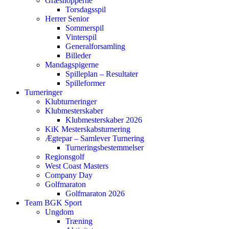
Græshopperne
Torsdagsspil
Herrer Senior
Sommerspil
Vinterspil
Generalforsamling
Billeder
Mandagspigerne
Spilleplan – Resultater
Spilleformer
Turneringer
Klubturneringer
Klubmesterskaber
Klubmesterskaber 2026
KiK Mesterskabsturnering
Ægtepar – Samlever Turnering
Turneringsbestemmelser
Regionsgolf
West Coast Masters
Company Day
Golfmaraton
Golfmaraton 2026
Team BGK Sport
Ungdom
Træning