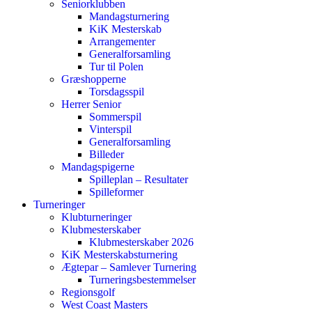
Seniorklubben
Mandagsturnering
KiK Mesterskab
Arrangementer
Generalforsamling
Tur til Polen
Græshopperne
Torsdagsspil
Herrer Senior
Sommerspil
Vinterspil
Generalforsamling
Billeder
Mandagspigerne
Spilleplan – Resultater
Spilleformer
Turneringer
Klubturneringer
Klubmesterskaber
Klubmesterskaber 2026
KiK Mesterskabsturnering
Ægtepar – Samlever Turnering
Turneringsbestemmelser
Regionsgolf
West Coast Masters