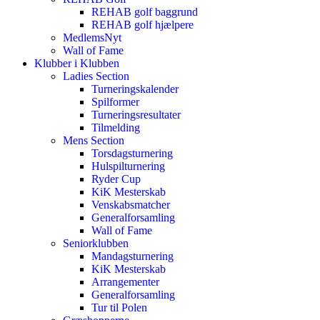
REHAB golf baggrund
REHAB golf hjælpere
MedlemsNyt
Wall of Fame
Klubber i Klubben
Ladies Section
Turneringskalender
Spilformer
Turneringsresultater
Tilmelding
Mens Section
Torsdagsturnering
Hulspilturnering
Ryder Cup
KiK Mesterskab
Venskabsmatcher
Generalforsamling
Wall of Fame
Seniorklubben
Mandagsturnering
KiK Mesterskab
Arrangementer
Generalforsamling
Tur til Polen