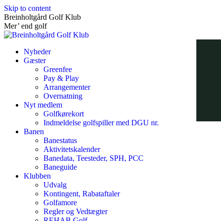
Skip to content
Breinholtgård Golf Klub
Mer’ end golf
Nyheder
Gæster
Greenfee
Pay & Play
Arrangementer
Overnatning
Nyt medlem
Golfkørekort
Indmeldelse golfspiller med DGU nr.
Banen
Banestatus
Aktivitetskalender
Banedata, Teesteder, SPH, PCC
Baneguide
Klubben
Udvalg
Kontingent, Rabataftaler
Golfamore
Regler og Vedtægter
REHAB Golf