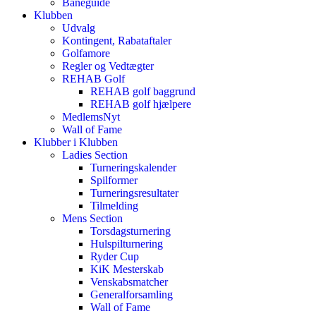
Baneguide
Klubben
Udvalg
Kontingent, Rabataftaler
Golfamore
Regler og Vedtægter
REHAB Golf
REHAB golf baggrund
REHAB golf hjælpere
MedlemsNyt
Wall of Fame
Klubber i Klubben
Ladies Section
Turneringskalender
Spilformer
Turneringsresultater
Tilmelding
Mens Section
Torsdagsturnering
Hulspilturnering
Ryder Cup
KiK Mesterskab
Venskabsmatcher
Generalforsamling
Wall of Fame