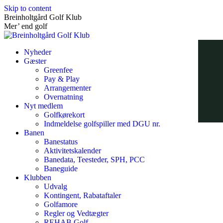
Skip to content
Breinholtgård Golf Klub
Mer’ end golf
Nyheder
Gæster
Greenfee
Pay & Play
Arrangementer
Overnatning
Nyt medlem
Golfkørekort
Indmeldelse golfspiller med DGU nr.
Banen
Banestatus
Aktivitetskalender
Banedata, Teesteder, SPH, PCC
Baneguide
Klubben
Udvalg
Kontingent, Rabataftaler
Golfamore
Regler og Vedtægter
REHAB Golf