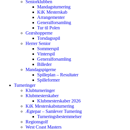
Seniorklubben
Mandagsturnering
KiK Mesterskab
Arrangementer
Generalforsamling
Tur til Polen
Græshopperne
Torsdagsspil
Herrer Senior
Sommerspil
Vinterspil
Generalforsamling
Billeder
Mandagspigerne
Spilleplan – Resultater
Spilleformer
Turneringer
Klubturneringer
Klubmesterskaber
Klubmesterskaber 2026
KiK Mesterskabsturnering
Ægtepar – Samlever Turnering
Turneringsbestemmelser
Regionsgolf
West Coast Masters