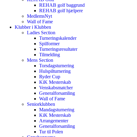
REHAB golf baggrund
REHAB golf hjælpere
MedlemsNyt
Wall of Fame
Klubber i Klubben
Ladies Section
Turneringskalender
Spilformer
Turneringsresultater
Tilmelding
Mens Section
Torsdagsturnering
Hulspilturnering
Ryder Cup
KiK Mesterskab
Venskabsmatcher
Generalforsamling
Wall of Fame
Seniorklubben
Mandagsturnering
KiK Mesterskab
Arrangementer
Generalforsamling
Tur til Polen