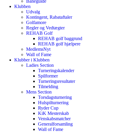
Baneguide
Klubben
Udvalg
Kontingent, Rabataftaler
Golfamore
Regler og Vedtægter
REHAB Golf
REHAB golf baggrund
REHAB golf hjælpere
MedlemsNyt
Wall of Fame
Klubber i Klubben
Ladies Section
Turneringskalender
Spilformer
Turneringsresultater
Tilmelding
Mens Section
Torsdagsturnering
Hulspilturnering
Ryder Cup
KiK Mesterskab
Venskabsmatcher
Generalforsamling
Wall of Fame