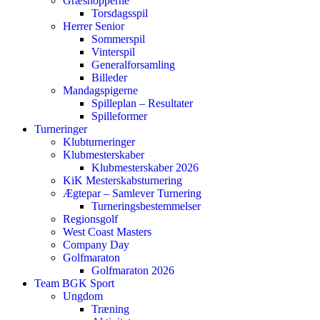
Græshopperne
Torsdagsspil
Herrer Senior
Sommerspil
Vinterspil
Generalforsamling
Billeder
Mandagspigerne
Spilleplan – Resultater
Spilleformer
Turneringer
Klubturneringer
Klubmesterskaber
Klubmesterskaber 2026
KiK Mesterskabsturnering
Ægtepar – Samlever Turnering
Turneringsbestemmelser
Regionsgolf
West Coast Masters
Company Day
Golfmaraton
Golfmaraton 2026
Team BGK Sport
Ungdom
Træning