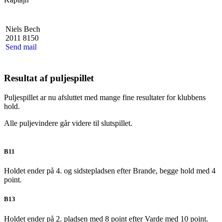
Niels Bech
2011 8150
Send mail
Resultat af puljespillet
Puljespillet ar nu afsluttet med mange fine resultater for klubbens
hold.
Alle puljevindere går videre til slutspillet.
B11
Holdet ender på 4. og sidstepladsen efter Brande, begge hold med 4
point.
B13
Holdet ender på 2. pladsen med 8 point efter Varde med 10 point.