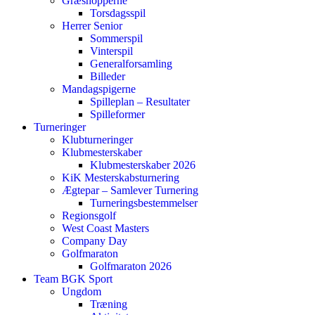
Græshopperne
Torsdagsspil
Herrer Senior
Sommerspil
Vinterspil
Generalforsamling
Billeder
Mandagspigerne
Spilleplan – Resultater
Spilleformer
Turneringer
Klubturneringer
Klubmesterskaber
Klubmesterskaber 2026
KiK Mesterskabsturnering
Ægtepar – Samlever Turnering
Turneringsbestemmelser
Regionsgolf
West Coast Masters
Company Day
Golfmaraton
Golfmaraton 2026
Team BGK Sport
Ungdom
Træning