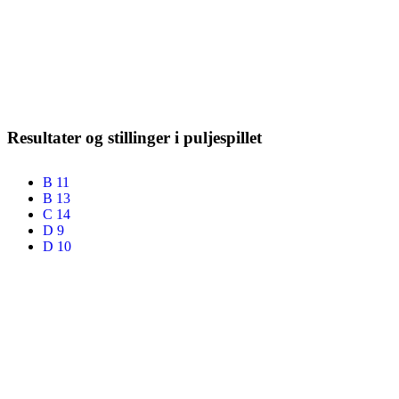
Resultater og stillinger i puljespillet
B 11
B 13
C 14
D 9
D 10