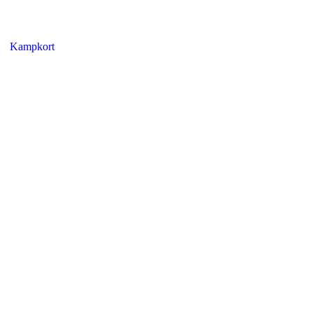
Kampkort