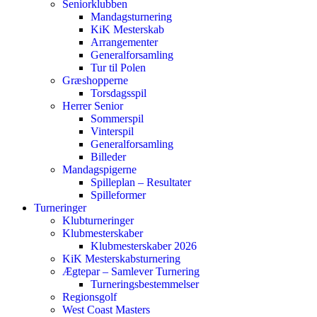
Seniorklubben
Mandagsturnering
KiK Mesterskab
Arrangementer
Generalforsamling
Tur til Polen
Græshopperne
Torsdagsspil
Herrer Senior
Sommerspil
Vinterspil
Generalforsamling
Billeder
Mandagspigerne
Spilleplan – Resultater
Spilleformer
Turneringer
Klubturneringer
Klubmesterskaber
Klubmesterskaber 2026
KiK Mesterskabsturnering
Ægtepar – Samlever Turnering
Turneringsbestemmelser
Regionsgolf
West Coast Masters