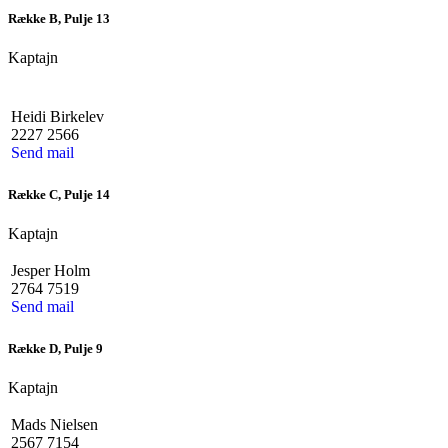
Række B, Pulje 13
Kaptajn
Heidi Birkelev
2227 2566
Send mail
Række C, Pulje 14
Kaptajn
Jesper Holm
2764 7519
Send mail
Række D, Pulje 9
Kaptajn
Mads Nielsen
2567 7154