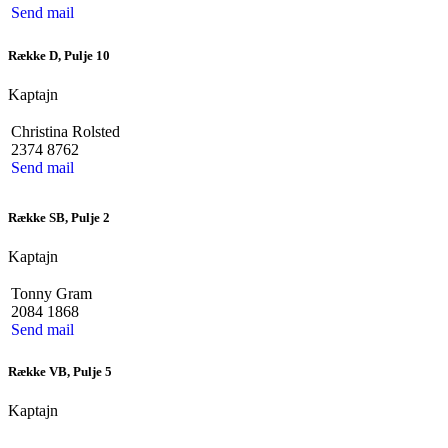
Send mail
Række D, Pulje 10
Kaptajn
Christina Rolsted
2374 8762
Send mail
Række SB, Pulje 2
Kaptajn
Tonny Gram
2084 1868
Send mail
Række VB, Pulje 5
Kaptajn