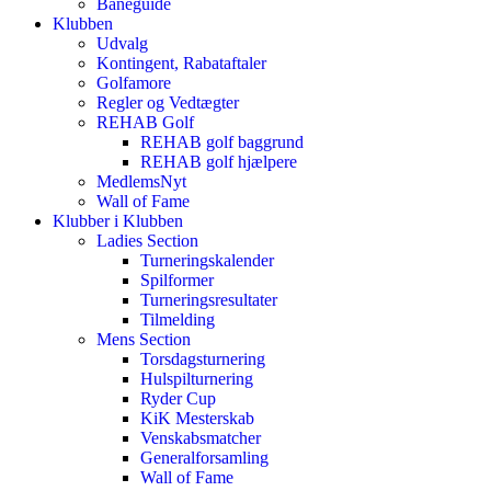
Baneguide
Klubben
Udvalg
Kontingent, Rabataftaler
Golfamore
Regler og Vedtægter
REHAB Golf
REHAB golf baggrund
REHAB golf hjælpere
MedlemsNyt
Wall of Fame
Klubber i Klubben
Ladies Section
Turneringskalender
Spilformer
Turneringsresultater
Tilmelding
Mens Section
Torsdagsturnering
Hulspilturnering
Ryder Cup
KiK Mesterskab
Venskabsmatcher
Generalforsamling
Wall of Fame