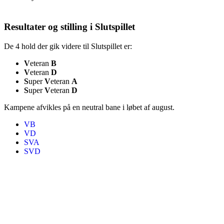
Resultater og stilling i Slutspillet
De 4 hold der gik videre til Slutspillet er:
V
eteran
B
V
eteran
D
S
uper
V
eteran
A
S
uper
V
eteran
D
Kampene afvikles på en neutral bane i løbet af august.
VB
VD
SVA
SVD