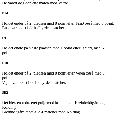
De vandt dog den ene match mod Varde.
B14
Holdet ender på 2. pladsen med 8 point efter Fanø også med 8 point.
Fanø var bedst i de indbyrdes matcher.
D9
Holdet endte på sidste pladsen med 1 point efterEsbjerg med 5
point.
D10
Holdet ender på 2. pladsen med 8 point efter Vejen også med 8
point.
Vejen var bedst i de indbyrdes matcher.
SB2
Det blev en reduceret pulje med kun 2 hold, Breinholdtgård og
Kolding.
Breinholtgård tabta alle 4 matcher mod Kolding.