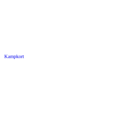
Kampkort