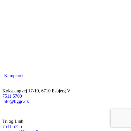
Kampkort
Kontakt
Kokspangvej 17-19, 6710 Esbjerg V
7511 5700
info@bggc.dk
Restaurant
Tri og Linh
7511 5755